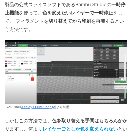
製品の公式スライスソフトであるBambu Studioの
一時停
止機能
を使って、
色を変えたいレイヤーで一時停止
をし
て、 フィラメントを
切り替えてから印刷を再開
するとい
う方法です。
YouTube(
Ashley’s Print Shop
)より引用
しかしこの方法では、
色を取り替える手間はもちろんかか
ります
し、何より
レイヤーごとしか色を変えられない
とい