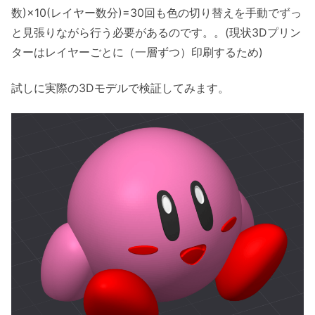
数)×10(レイヤー数分)=30回も色の切り替えを手動でずっ
と見張りながら行う必要があるのです。。(現状3Dプリン
ターはレイヤーごとに（一層ずつ）印刷するため)
試しに実際の3Dモデルで検証してみます。