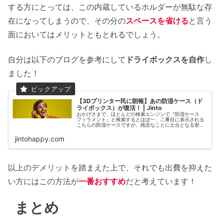
する方にとっては、この内蔵しているホルダーが無駄な存
在になってしまうので、その分の
スペースを省ける
と言う
面においてはメリットともとれるでしょう。
自分は以下のブログを参考にして
ドライボックスを自作
し
ました！
【3Dプリンター民に朗報】あの防湿ケース（ド
ライボックス）が復活！ | Jinto
おかげさまで、ほとんどの検索エンジンで『防湿ケース
フィラメント』と検索するとほぼ一、二番目に表示される
こちらの防湿ケースですが、残念なことに土台となる密封
容器が販売終了になってしまいました…。 次のケースをど
うしよう…。 と頭をかかえてい
jintohappy.com
以上のデメリットを踏まえた上で、それでも出費を抑えた
い方にはこの方法が
一番おすすめ
だと考えています！
まとめ