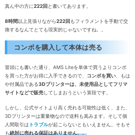
真ん中の方に
222回
と書いてあります。
8時間
以上見張りながら
222回
もフィラメントを手動で交
換するなんてとても現実的じゃないですね。。
コンボを購入して本体は売る
冒頭にも書いた通り、AMS Liteを単体で買うよりコンボ
を買った方がお得に入手できるので、
コンボを買い
、もは
や付属品である
3Dプリンターは、未使用品としてフリマ
サイトなどで販売
してしまおうという算段です。
しかし、公式サイトより高く売れる可能性は低く、また、
3Dプリンターは重量物なので送料も嵩みます。そして個
人間取引は
トラブル
が起こらないともいえません。そもそ
も
絶対に売れる保証はありません、、